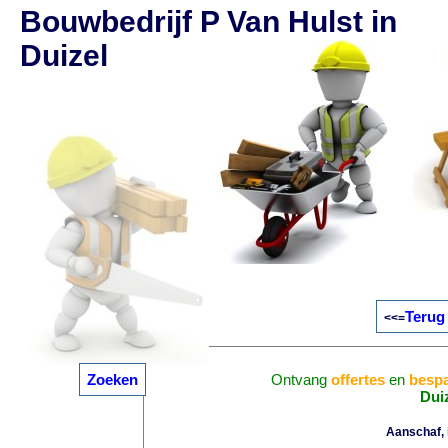
Bouwbedrijf P Van Hulst in
Duizel
Terug 
<<=
Zoeken
Ontvang
offertes
en
bespa
Dui
Aanschaf, i