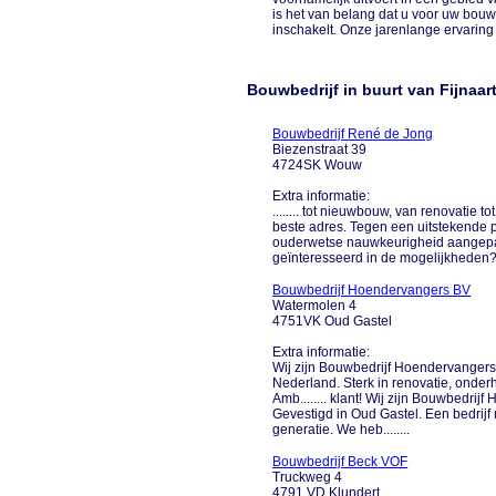
is het van belang dat u voor uw bouwp
inschakelt. Onze jarenlange ervaring 
Bouwbedrijf in buurt van Fijnaar
Bouwbedrijf René de Jong
Biezenstraat 39
4724SK Wouw
Extra informatie:
........ tot nieuwbouw, van renovatie 
beste adres. Tegen een uitstekende p
ouderwetse nauwkeurigheid aangepakt
geïnteresseerd in de mogelijkheden? Of
Bouwbedrijf Hoendervangers BV
Watermolen 4
4751VK Oud Gastel
Extra informatie:
Wij zijn Bouwbedrijf Hoendervangers 
Nederland. Sterk in renovatie, onderh
Amb........ klant! Wij zijn Bouwbedrij
Gevestigd in Oud Gastel. Een bedrijf
generatie. We heb........
Bouwbedrijf Beck VOF
Truckweg 4
4791 VD Klundert