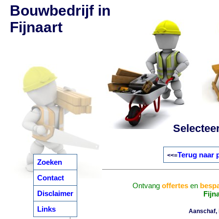
Bouwbedrijf in
Fijnaart
Selectee
Terug naar 
<<=
Zoeken
Contact
Ontvang
offertes
en
bespa
Disclaimer
Fijn
Links
Aanschaf, i