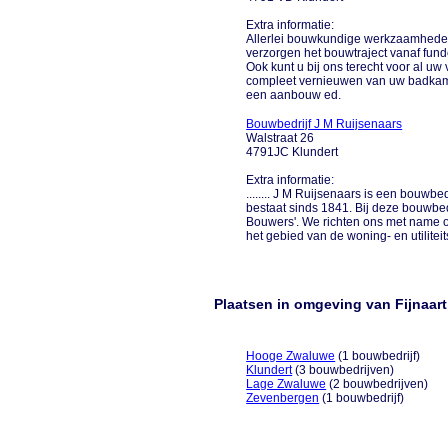
Extra informatie:
Allerlei bouwkundige werkzaamheden 
verzorgen het bouwtraject vanaf funde
Ook kunt u bij ons terecht voor al uw
compleet vernieuwen van uw badkamer
een aanbouw ed.
Bouwbedrijf J M Ruijsenaars
Walstraat 26
4791JC Klundert
Extra informatie:
........ J M Ruijsenaars is een bouwbe
bestaat sinds 1841. Bij deze bouwbedr
Bouwers'. We richten ons met name o
het gebied van de woning- en utiliteits
Plaatsen in omgeving van Fijnaart
Hooge Zwaluwe
(1 bouwbedrijf)
Klundert
(3 bouwbedrijven)
Lage Zwaluwe
(2 bouwbedrijven)
Zevenbergen
(1 bouwbedrijf)