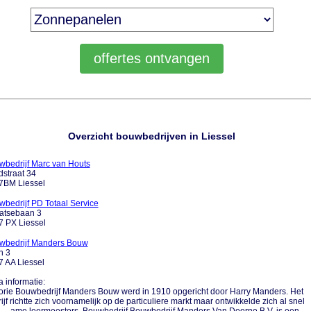
Overzicht bouwbedrijven in Liessel
wbedrijf Marc van Houts
straat 34
7BM Liessel
bedrijf PD Totaal Service
aatsebaan 3
7 PX Liessel
wbedrijf Manders Bouw
n 3
 AA Liessel
a informatie:
orie Bouwbedrijf Manders Bouw werd in 1910 opgericht door Harry Manders. Het
ijf richtte zich voornamelijk op de particuliere markt maar ontwikkelde zich al snel