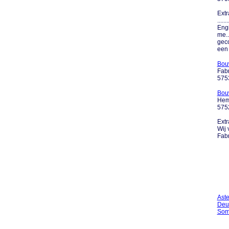
Extr
....
Engi
me.
geco
een 
Bou
Fabr
575
Bou
Hem
575
Extr
Wij 
Fabr
Ast
Deu
Som