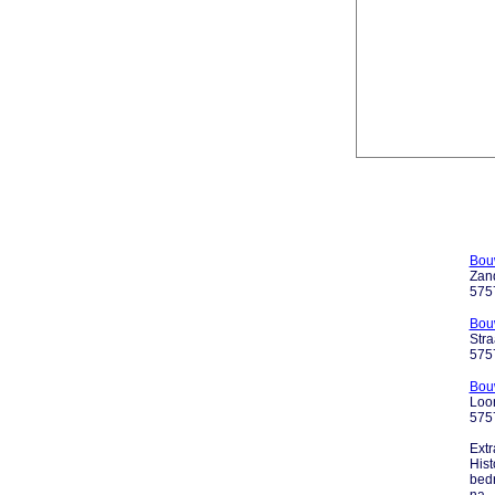
Bou
Zand
575
Bouw
Str
575
Bou
Loo
5757
Extr
Hist
bedr