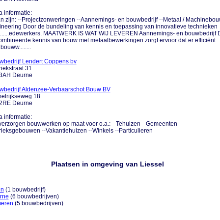
a informatie:
....n zijn: --Projectzonweringen --Aannemings- en bouwbedrijf --Metaal / Machinebou
neering Door de bundeling van kennis en toepassing van innovatieve technieken
.......edewerkers. MAATWERK IS WAT WIJ LEVEREN Aannemings- en bouwbedrijf 
mbineerde kennis van bouw met metaalbewerkingen zorgt ervoor dat er efficiënt
bouww........
wbedrijf Lendert Coppens bv
iekstraat 31
3AH Deurne
wbedrijf Aldenzee-Verbaarschot Bouw BV
elrijkseweg 18
2RE Deurne
a informatie:
verzorgen bouwwerken op maat voor o.a.: --Tehuizen --Gemeenten --
ieksgebouwen --Vakantiehuizen --Winkels --Particulieren
Plaatsen in omgeving van Liessel
en
(1 bouwbedrijf)
rne
(6 bouwbedrijven)
eren
(5 bouwbedrijven)