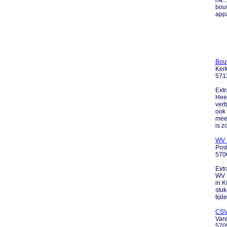
na..
bouw
appa
Bouw
Kerk
571
Extr
Hee
verb
ook 
meed
is zo'
WV 
Pos
570
Extr
WV B
in K
stuk
tijd
CSV
Var
570