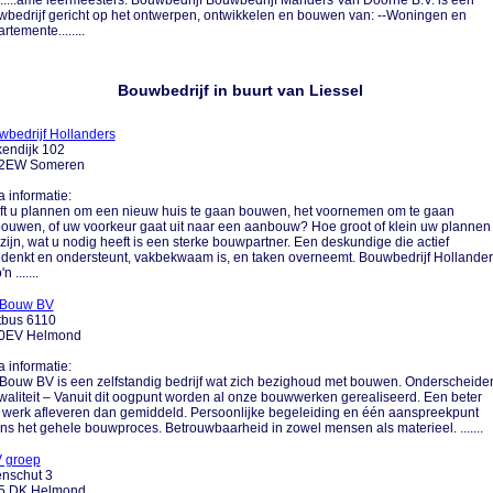
......ame leermeesters. Bouwbedrijf Bouwbedrijf Manders Van Doorne B.V. is een
bedrijf gericht op het ontwerpen, ontwikkelen en bouwen van: --Woningen en
rtemente........
Bouwbedrijf in buurt van Liessel
bedrijf Hollanders
endijk 102
2EW Someren
a informatie:
ft u plannen om een nieuw huis te gaan bouwen, het voornemen om te gaan
ouwen, of uw voorkeur gaat uit naar een aanbouw? Hoe groot of klein uw plannen
zijn, wat u nodig heeft is een sterke bouwpartner. Een deskundige die actief
enkt en ondersteunt, vakbekwaam is, en taken overneemt. Bouwbedrijf Hollander
n .......
Bouw BV
tbus 6110
0EV Helmond
a informatie:
ouw BV is een zelfstandig bedrijf wat zich bezighoud met bouwen. Onderscheide
waliteit – Vanuit dit oogpunt worden al onze bouwwerken gerealiseerd. Een beter
 werk afleveren dan gemiddeld. Persoonlijke begeleiding en één aanspreekpunt
ens het gehele bouwproces. Betrouwbaarheid in zowel mensen als materieel. .......
 groep
enschut 3
5 DK Helmond