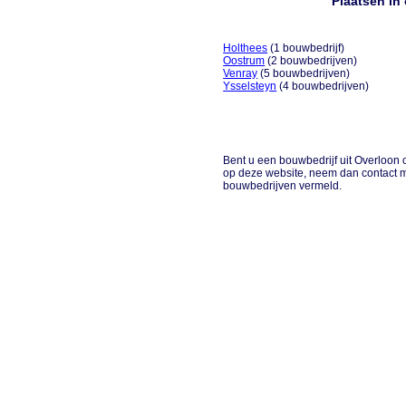
Plaatsen in
Holthees
(1 bouwbedrijf)
Oostrum
(2 bouwbedrijven)
Venray
(5 bouwbedrijven)
Ysselsteyn
(4 bouwbedrijven)
Bent u een bouwbedrijf uit Overloon o
op deze website, neem dan contact m
bouwbedrijven vermeld.