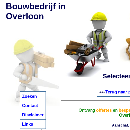
Bouwbedrijf in
Overloon
Selectee
Terug naar 
<<=
Zoeken
Contact
Ontvang
offertes
en
bespa
Disclaimer
Over
Links
Aanschaf, i