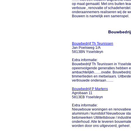
op maat gemaakt. Met ons buiten te
verbouw , renovatie of schadeherste
onderaannemers realiseren wij de wen
Bouwen is namelijk een samenspel.
Bouwbedrij
Bouwbedrijf Th Teunissen
Jan Poelsweg 1/A
5813BN Ysselsteyn
Extra informatie:
Bouwbedrijf Th Teunissen in Ysselstey
opeenvolgende generaties hebben er 
ambachtelijkh........ovatie. Bouwbedr
timmerlieden en metselaars. Uitbeste
vertrouwde onderaan........
Bouwbedrijf P Martens
Agrobaan 11
5813EB Ysselsteyn
Extra informatie:
Nieuwbouw woningen en renovatiewe
aluminium / kunststof Nieuwbouw stal
betonwerken Utiliteitsbouw / indust
onderhoud. Alle te leveren bouwmat
worden door ons uitgevoerd, geheel ...