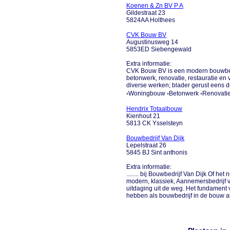
Koenen & Zn BV P A
Gildestraat 23
5824AA Holthees
CVK Bouw BV
Augustinusweg 14
5853ED Siebengewald
Extra informatie:
CVK Bouw BV is een modern bouwbedrij
betonwerk, renovatie, restauratie en
diverse werken; blader gerust eens do
◦Woningbouw ◦Betonwerk ◦Renovatie �
Hendrix Totaalbouw
Kienhout 21
5813 CK Ysselsteyn
Bouwbedrijf Van Dijk
Lepelstraat 26
5845 BJ Sint anthonis
Extra informatie:
........ bij Bouwbedrijf Van Dijk Of het
modern, klassiek, Aannemersbedrijf 
uitdaging uit de weg. Het fundament
hebben als bouwbedrijf in de bouw al 