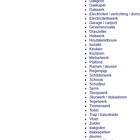
Dakgoot
Dakkapel
Dakwerk
Electriciteit / verlichting / do
Electriciteitswerk
Garage / carport
Gevelrenovatie
Glaszetter
Hekwerk
Houtskeletbouw
Isolatie
Keuken
Kozijnen
Metselwerk
Plafond
Ramen / deuren
Regenpijp
Schilderwerk
Schouw
Schuifpui
Serre
Sloopwerk
Stucwerk / stukadoren
Tegelwerk
Timmerwerk
Toilet
Trap / balustrade
Vloer
Zolder
dakgoten
dakkapellen
deuren