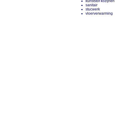
kunststof kozijnen
sanitair
stucwerk
vloerverwarming