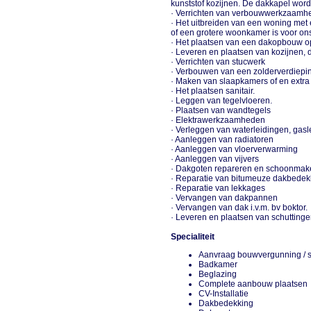
kunststof kozijnen. De dakkapel word
· Verrichten van verbouwwerkzaamh
· Het uitbreiden van een woning me
of een grotere woonkamer is voor o
· Het plaatsen van een dakopbouw o
· Leveren en plaatsen van kozijnen
· Verrichten van stucwerk
· Verbouwen van een zolderverdiepi
· Maken van slaapkamers of en extr
· Het plaatsen sanitair.
· Leggen van tegelvloeren.
· Plaatsen van wandtegels
· Elektrawerkzaamheden
· Verleggen van waterleidingen, gas
· Aanleggen van radiatoren
· Aanleggen van vloerverwarming
· Aanleggen van vijvers
· Dakgoten repareren en schoonma
· Reparatie van bitumeuze dakbede
· Reparatie van lekkages
· Vervangen van dakpannen
· Vervangen van dak i.v.m. bv boktor.
· Leveren en plaatsen van schuttinge
Specialiteit
Aanvraag bouwvergunning / 
Badkamer
Beglazing
Complete aanbouw plaatse
CV-Installatie
Dakbedekking