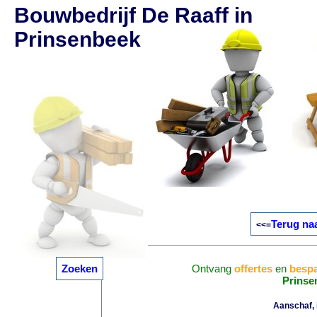
Bouwbedrijf De Raaff in
Prinsenbeek
Terug na
<<=
Zoeken
Ontvang
offertes
en
bespa
Prinse
Aanschaf, i