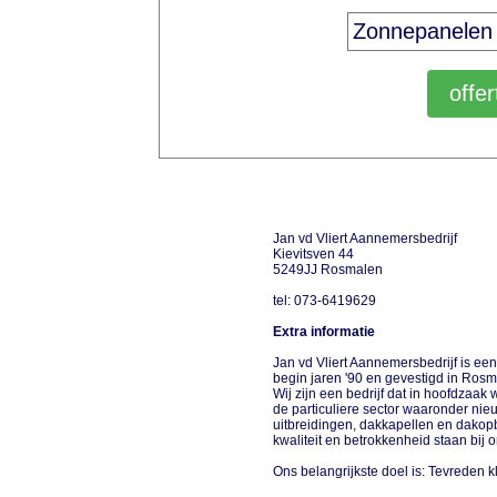
Jan vd Vliert Aannemersbedrijf
Kievitsven 44
5249JJ Rosmalen
tel: 073-6419629
Extra informatie
Jan vd Vliert Aannemersbedrijf is e
begin jaren '90 en gevestigd in Ro
Wij zijn een bedrijf dat in hoofdzaak 
de particuliere sector waaronder nie
uitbreidingen, dakkapellen en dakopb
kwaliteit en betrokkenheid staan bij 
Ons belangrijkste doel is: Tevreden 