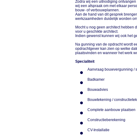
Zodra wij een uitnodiging ontvangen 
wij een afspraak om met elkaar perso
bouw- of verbouwplannen.
Aan de hand van dit gesprek brengen 
werkzaamheden duidelijk worden o
Mocht u nog geen architect hebben d
voor u geschikte architect.
Indien gewenst kunnen wij ook het 
Na gunning van de opdracht wordt e
opdrachtgever kan zien op welke d
plaatsvinden en wanneer het werk wo
Specialiteit
Aanvraag bouwvergunning / 
Badkamer
Bouwadvies
Bouwtekening / constructiet
Complete aanbouw plaatse
Constructieberekening
CV-Installatie