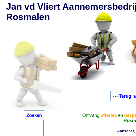
Jan vd Vliert Aannemersbedrij
Rosmalen
Terug n
<<=
Zoeken
Ontvang
offertes
en
bespa
Rosm
Aanschaf, i