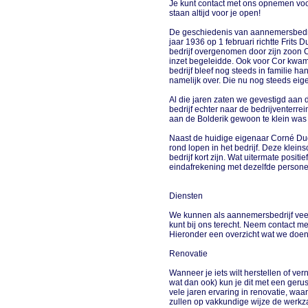
Je kunt contact met ons opnemen voor
staan altijd voor je open!
De geschiedenis van aannemersbedrijf
jaar 1936 op 1 februari richtte Frits
bedrijf overgenomen door zijn zoon C
inzet begeleidde. Ook voor Cor kwam 
bedrijf bleef nog steeds in familie h
namelijk over. Die nu nog steeds eig
Al die jaren zaten we gevestigd aan d
bedrijf echter naar de bedrijventerre
aan de Bolderik gewoon te klein wa
Naast de huidige eigenaar Corné D
rond lopen in het bedrijf. Deze kleins
bedrijf kort zijn. Wat uitermate positie
eindafrekening met dezelfde persone
Diensten
We kunnen als aannemersbedrijf veel 
kunt bij ons terecht. Neem contact met
Hieronder een overzicht wat we doe
Renovatie
Wanneer je iets wilt herstellen of ve
wat dan ook) kun je dit met een geru
vele jaren ervaring in renovatie, w
zullen op vakkundige wijze de werk