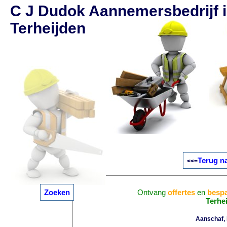
C J Dudok Aannemersbedrijf 
Terheijden
Terug na
<<=
Zoeken
Ontvang
offertes
en
bespa
Terhe
Aanschaf, i