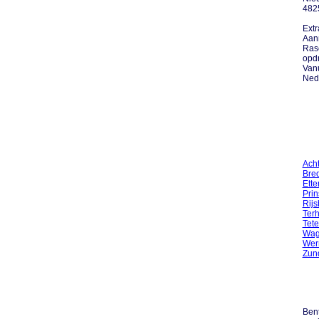
482
Extr
Aan
Rase
opdr
Vanu
Nede
Ach
Bre
Ette
Pri
Rij
Terh
Tete
Wag
Wer
Zun
Bent