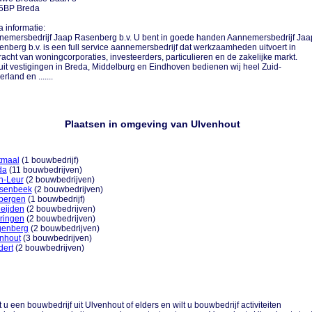
5BP Breda
a informatie:
nemersbedrijf Jaap Rasenberg b.v. U bent in goede handen Aannemersbedrijf Jaa
nberg b.v. is een full service aannemersbedrijf dat werkzaamheden uitvoert in
acht van woningcorporaties, investeerders, particulieren en de zakelijke markt.
it vestigingen in Breda, Middelburg en Eindhoven bedienen wij heel Zuid-
rland en .......
Plaatsen in omgeving van Ulvenhout
tmaal
(1 bouwbedrijf)
da
(11 bouwbedrijven)
n-Leur
(2 bouwbedrijven)
nsenbeek
(2 bouwbedrijven)
sbergen
(1 bouwbedrijf)
eijden
(2 bouwbedrijven)
ringen
(2 bouwbedrijven)
enberg
(2 bouwbedrijven)
nhout
(3 bouwbedrijven)
dert
(2 bouwbedrijven)
 u een bouwbedrijf uit Ulvenhout of elders en wilt u bouwbedrijf activiteiten