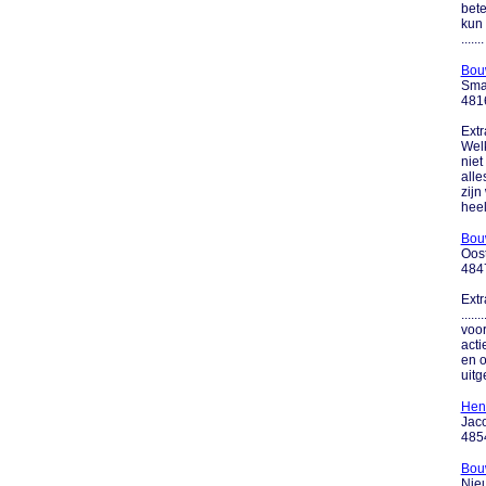
bete
kun 
.......
Bou
Sma
481
Extr
Wel
niet
alle
zijn
heel 
Bou
Oos
484
Extr
....
voor
acti
en 
uitg
Hen
Jaco
485
Bou
Nie