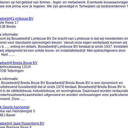
kenen op het gebied van timmer-, tegel- en metselwerk. Eventuele bouwaanvrage
we ook prima voor je regelen. We zijn gevestigd in Terheijden op bedrijventerrein ‘
wbedrijf Lymbouw BV
lle Reep 17
6JB Breda
a informatie:
kom bij Bouwbedrijf Lymbouw BV De kracht van Lymbouw is dat wij meedenken e
 snel voor standaard oplossingen kiezen. Vanuit onze eigen werkplaats kunnen wij
s b........erking en details. Bouwbedrijf Lymbouw BV bestaat al sinds 1937. Inmiddel
 wij uitgegroeid tot een solide bouw- en installatiebedrijf. Met opdrachtgevers door
Ned........
wbedrijf Breda Bouw BV
terhoutseweg 131/A
7DB Teteringen
a informatie:
.... Bouwbedrijf Breda Bouw BV Bouwbedrijf Breda Bouw BV is een dynamisch en
uitstrevend bouwbedrijf dat al sinds 1978 bestaat. Bouwbedrijf Breda Bouw BV is
ef in de utiliteitsbouw, industriebouw, en woningbouw. Daarnaast worden restaurati
onderhoudswerkzaamheden uitgevoerd en worden verbouwingen voor particuliere
evoerd. Door.......
k Geerts Aannemer
ba van Heinsbergstr 5
4EJ Bavel
wbedrijf Jaap Rasenberg BV
uwe Bredase Baan 8