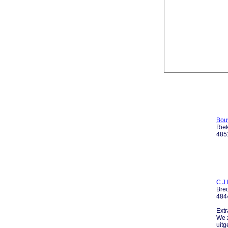
Bouw
Rie
485
C J
Bre
484
Extr
We z
uitg