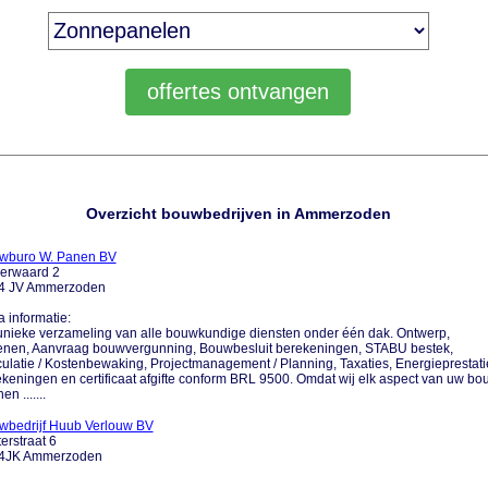
Overzicht bouwbedrijven in Ammerzoden
wburo W. Panen BV
erwaard 2
4 JV Ammerzoden
a informatie:
nieke verzameling van alle bouwkundige diensten onder één dak. Ontwerp,
enen, Aanvraag bouwvergunning, Bouwbesluit berekeningen, STABU bestek,
ulatie / Kostenbewaking, Projectmanagement / Planning, Taxaties, Energieprestati
keningen en certificaat afgifte conform BRL 9500. Omdat wij elk aspect van uw bo
n .......
wbedrijf Huub Verlouw BV
erstraat 6
4JK Ammerzoden