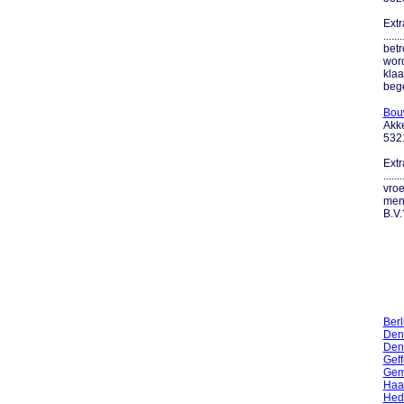
Extr
....
betr
word
klaa
beg
Bouw
Akk
532
Extr
....
vroe
men
B.V.
Ber
Den
Den
Gef
Gem
Haa
Hed