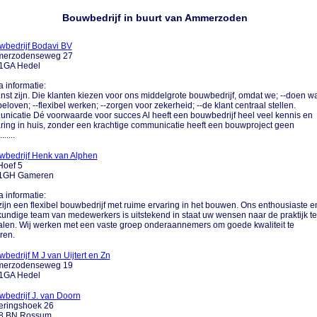
Bouwbedrijf in buurt van Ammerzoden
wbedrijf Bodavi BV
erzodenseweg 27
1GA Hedel
a informatie:
....nst zijn. Die klanten kiezen voor ons middelgrote bouwbedrijf, omdat we; --doen w
eloven; --flexibel werken; --zorgen voor zekerheid; --de klant centraal stellen.
....unicatie Dé voorwaarde voor succes Al heeft een bouwbedrijf heel veel kennis en
ring in huis, zonder een krachtige communicatie heeft een bouwproject geen
......
wbedrijf Henk van Alphen
Hoef 5
1GH Gameren
a informatie:
zijn een flexibel bouwbedrijf met ruime ervaring in het bouwen. Ons enthousiaste e
undige team van medewerkers is uitstekend in staat uw wensen naar de praktijk te
alen. Wij werken met een vaste groep onderaannemers om goede kwaliteit te
ren.
bedrijf M J van Uijtert en Zn
erzodenseweg 19
1GA Hedel
bedrijf J. van Doorn
eringshoek 26
8 BN Rossum