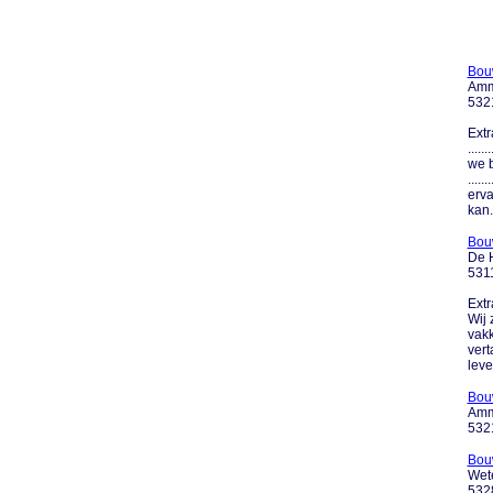
Bou
Amm
532
Extr
....
we b
....
erva
kan..
Bou
De 
531
Extr
Wij 
vakk
vert
leve
Bouw
Amm
532
Bouw
Wet
532