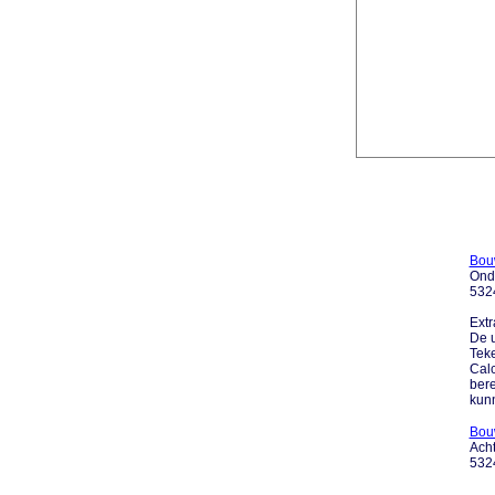
Bou
Ond
532
Extr
De u
Tek
Calc
bere
kunne
Bou
Acht
532