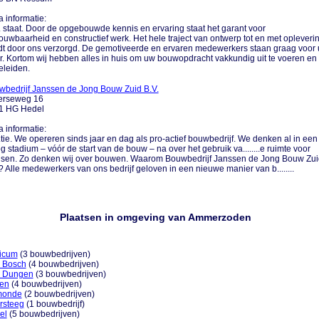
a informatie:
.... staat. Door de opgebouwde kennis en ervaring staat het garant voor
ouwbaarheid en constructief werk. Het hele traject van ontwerp tot en met opleveri
t door ons verzorgd. De gemotiveerde en ervaren medewerkers staan graag voor 
r. Kortom wij hebben alles in huis om uw bouwopdracht vakkundig uit te voeren en 
eleiden.
bedrijf Janssen de Jong Bouw Zuid B.V.
erseweg 16
1 HG Hedel
a informatie:
....tie. We opereren sinds jaar en dag als pro-actief bouwbedrijf. We denken al in een
g stadium – vóór de start van de bouw – na over het gebruik va........e ruimte voor
sen. Zo denken wij over bouwen. Waarom Bouwbedrijf Janssen de Jong Bouw Zui
? Alle medewerkers van ons bedrijf geloven in een nieuwe manier van b........
Plaatsen in omgeving van Ammerzoden
licum
(3 bouwbedrijven)
 Bosch
(4 bouwbedrijven)
 Dungen
(3 bouwbedrijven)
fen
(4 bouwbedrijven)
onde
(2 bouwbedrijven)
rsteeg
(1 bouwbedrijf)
el
(5 bouwbedrijven)