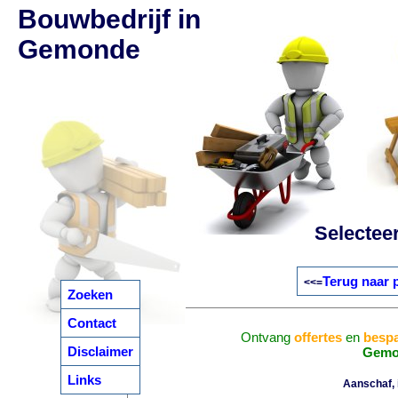
Bouwbedrijf in
Gemonde
Selectee
Terug naar 
<<=
Zoeken
Contact
Ontvang
offertes
en
bespa
Disclaimer
Gemo
Links
Aanschaf, i