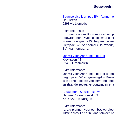
Bouwbedrij
Bouwservice Liempde BV - Aannemer
De Biezen 1
5298ML Liempde
Extra informatie:
........ website van Bouwservice Lie
bouwplannen? Weet u niet waar u moe
in zee moet gaan? Wij helpen u uit
Liempde BV - Aannemer / Bouwbedrijf
BV - Aannemer.......
Jan vd Vliert Aannemersbedrijf
Kievitsven 44
5249JJ Rosmalen
Extra informatie:
Jan vd Vliert Aannemersbedrijf is e
begin jaren '90 en gevestigd in Rosm
is in deze regio en veel ervaring hee
vrijstaande sector, verbouwingen en u
Bouwbedrijf Sleutjes Bouw
Jhr van Rijckevorselstr 59
5275AA Den Dungen
Extra informatie:
........ u plannen voor een bouwproje
juiste adres. Of het nu gaat om een