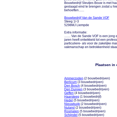
Bouwbedrijf Sleutjes Bouw is met haar
geslaagd eind te brengen zodat u hi
behoeften.......
Bouwbedrijf Van de Sande VOF
Steeg 1/-3
5298MJ Liempde
Extra informatie:
........ Van de Sande VOF is een jong 
jaren heeft ontwikkeld tot een profess
particuliere- als voor de zakelijke ma
vakmanschap en betrokkenheid staan h
Plaatsen i
Ammerzoden
(2 bouwbedrijven)
Berlicum
(3 bouwbedrijven)
Den Bosch
(4 bouwbedrijven)
Den Dungen
(3 bouwbedrijven)
Geffen
(4 bouwbedrijven)
Haarsteeg
(1 bouwbedrijf)
Hedel
(5 bouwbedrijven)
Nieuwkuijk
(2 bouwbedrijven)
Nuland
(2 bouwbedrijven)
Rosmalen
(5 bouwbedrijven)
Schijndel
(5 bouwbedrijven)