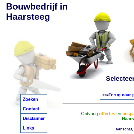
Bouwbedrijf in
Haarsteeg
Selectee
Terug naar 
<<=
Zoeken
Contact
Ontvang
offertes
en
bespa
Disclaimer
Haars
Links
Aanschaf, i