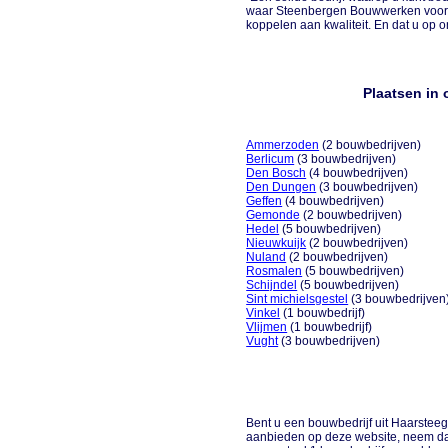
waar Steenbergen Bouwwerken voor s
koppelen aan kwaliteit. En dat u op ons
Plaatsen in
Ammerzoden
(2 bouwbedrijven)
Berlicum
(3 bouwbedrijven)
Den Bosch
(4 bouwbedrijven)
Den Dungen
(3 bouwbedrijven)
Geffen
(4 bouwbedrijven)
Gemonde
(2 bouwbedrijven)
Hedel
(5 bouwbedrijven)
Nieuwkuijk
(2 bouwbedrijven)
Nuland
(2 bouwbedrijven)
Rosmalen
(5 bouwbedrijven)
Schijndel
(5 bouwbedrijven)
Sint michielsgestel
(3 bouwbedrijven
Vinkel
(1 bouwbedrijf)
Vlijmen
(1 bouwbedrijf)
Vught
(3 bouwbedrijven)
Bent u een bouwbedrijf uit Haarsteeg o
aanbieden op deze website, neem dan