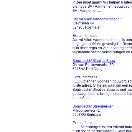
in zee moet gaan? Wij helpen u uit
Liempde BV - Aannemer / Bouwbedrijf
BV - Aannemer.......
Jan vd Vliert Aannemersbedrijf
Kievitsven 44
5249JJ Rosmalen
Extra informatie:
Jan vd Vliert Aannemersbedrijf is e
begin jaren '90 en gevestigd in Rosm
is in deze regio en veel ervaring hee
vrijstaande sector, verbouwingen en u
Bouwbedrijf Sleutjes Bouw
Jhr van Rijckevorselstr 59
5275AA Den Dungen
Extra informatie:
........ u plannen voor een bouwproje
juiste adres. Of het nu gaat om een
Bouwbedrijf Sleutjes Bouw is met haar
geslaagd eind te brengen zodat u hi
behoeften.......
Bouwbedrijf Steenbergen
Milrooijseweg 41
5258KG Berlicum
Extra informatie:
........ Steenbergen is een erkend bo
“Een solide bedrijf waarop u kunt bo